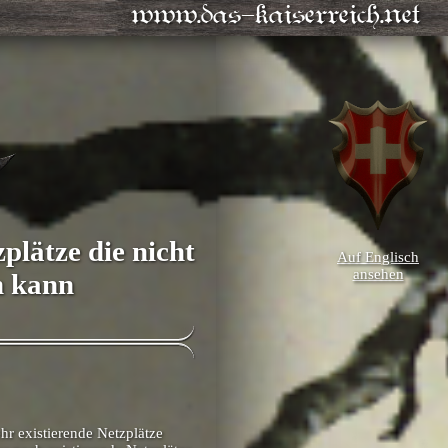
www.das-kaiserreich.net
lätze die nicht
Auf Englisch
ansehen
n kann
hr existierende Netzplätze