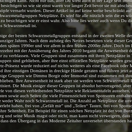
sichtigen kann. Nicht nur das, aber Du wirst auch in der Lage sein imm
 besichtigen so wie sie einst waren vor langer Zeit bevor sie mit absche
öpfe vernarbt wurden. Dieser Artikel ist auf keine weise beschränkt au
hwarzmetallgruppen Netzplätze. Es wird für alle nützlich sein die es w
 zu besichtigen wie er einst wahr. Also bitte lies weiter auch wenn Du 
s Schwarzmetall ist.
nige der besten Schwarzmetallgruppen entstand in der zweiten Welle de
unziger Jahren. Nach dem aufstieg des Netzes besetzten viele dieser Gr
 den späten 1990er und vor allem in den frühen 2000er Jahre. Doch im l
hrzehnt mit der Annäherung des Jahres 2010 begann die Anwesenheit de
r zu verblassen. Viele Gruppen sind zusammen mit ihren Netzplätze in 
uppen sind geblieben, aber ihre einst offiziellen Netzplätze wurden gesc
tz-Präsenz wurde reduziert auf nichts weiteres als eine Facebook oder M
nd ihre einstigen Domänen in dreckige Hände geraten und führen jetzt au
nige Gruppen wie Dimmu Borgir oder Immortal sind zusammen mit ihren
blieben. Ihre Anwesenheit ist stark aber sie werden von Schwarzmetall Pu
itisiert. Die Musik einiger dieser Gruppen ist absolut hervorragend. aber
ele von diesen verbleibenden Netzplätze wie Reklamentafeln aussehen, 
sten sowie auch Seiten die viele Firmenzeichen von Sponsoren enthalten.
e weder Wahr noch Schwarzmetall ist. Die Anzahl an Netzplätze die un
erlebt haben, frei von „Gefält mir” und „Teilen“ Tasten, frei von Spon
hre Seltenheit. Ein Beispiel für einen solchen Netzplatz ist der von B
rg und seine Musik magst oder nicht, man kann nicht verweigern, dass 
t dass den Übergang in das Moderne Zeitalter unversehrt überstanden ha