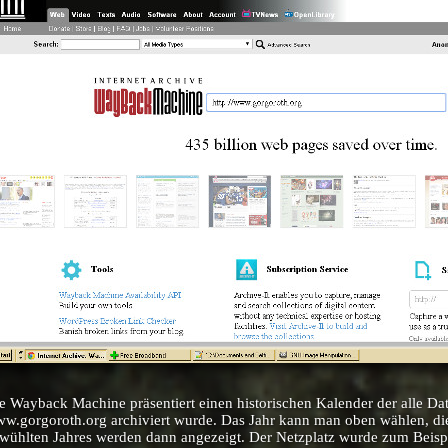
e Wayback Machine präsentiert einen historischen Kalender der alle Da
w.gorgoroth.org archiviert wurde. Das Jahr kann man oben wählen, d
wühlten Jahres werden dann angezeigt. Der Netzplatz wurde zum Beisp