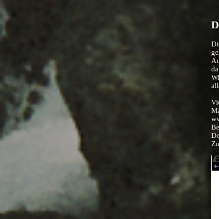
D
D
ge
Au
da
Wi
al
Vi
Ma
ww
Be
Do
Zu