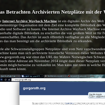
as Betrachten Archivierten Netzplätze mit de
ie
Internet Archive Wayback Machine
ist ein digitales Archiv des Welt
meinnützige Organisation mit dem Ziel eine komplette Bibliothek des W
dio und Software zu bauen. Die Internet Archive Wayback Machine ver
uerhafte digitale Bibliothek zu erschaffen die von großem Wert ist für F
ssenschaftler. Das Archiv ist auch öffentlich verfügbar an alle Mitglied
les das man benötigt um die archivierte Bibliothek zu erkunden.
ele alte Schwarzmetallgruppen Netzplätze sind vom Netz verschwunde
chine kann man sich archivierte historische Versionen dieser Websites 
w.gorgoroth.org war einst das URL der Wahren Norwegischen Schwarz
such diese Adresse am November 2014 zeigte dass dieser Netzplatz ver
män möglicherweise zu verkaufen ist. Man kann nur raten in welche H
kunft raten könnt.