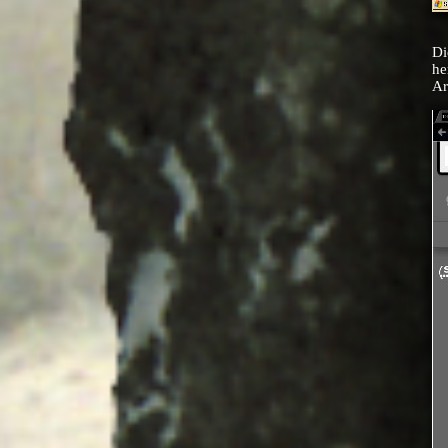
Di
he
Ar