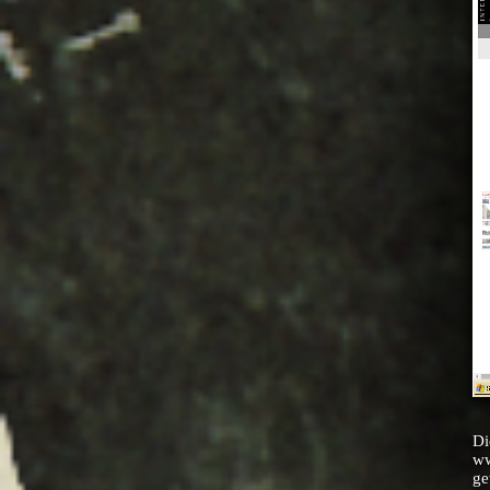
Di
ww
ge