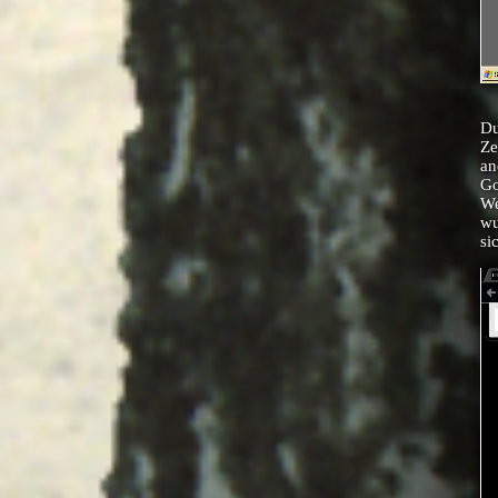
Du
Ze
an
Go
We
wu
si