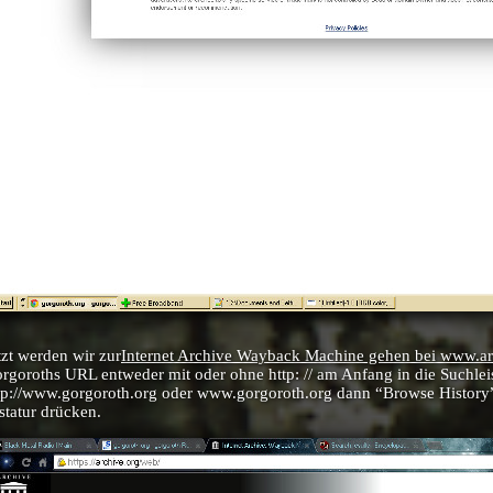
tzt werden wir zur
Internet Archive Wayback Machine gehen bei www.ar
rgoroths URL entweder mit oder ohne http: // am Anfang in die Suchlei
tp://www.gorgoroth.org oder www.gorgoroth.org dann “Browse History” 
statur drücken.