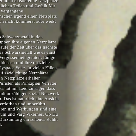
er noch existierende Netzplätze
ulichen Teilen und Gefällt Mir
f vergangene
ünschen irgend einen Netzplatz
dich nicht kümmerst oder weißt
s Schwarzmetall in den
uppen ihre eigenen Netzplätze
aufe der Zeit über das nächste
s Schwarzmetall wie es einst
Vergessenheit geraten. Einige
hlossen und ihre offizielle
yspace Seite. In vielen Fällen
f zwielichtige Netzplätze.
 Netzplätze erhalten
risten als Prinzipien Verräter
 es tut mir Leid zu sagen dass
mit unzähligen sozial Netzwerk
 Das ist natürlich eine Ansicht
verdorben und unberührt
soren und Werbungen sind eine
urzum und Varg Vikernes. Ob Du
Burzum.org ein seltenes Relikt
t.