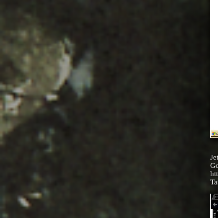
Je
Go
ht
Ta