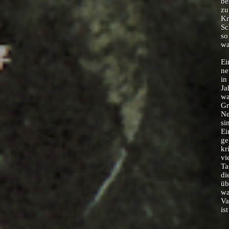
be
zu
Kn
Sc
so
wa
Ei
ne
in
Ja
wa
Gr
Ne
si
Ei
ge
kr
vi
Ta
di
üb
wa
Va
is